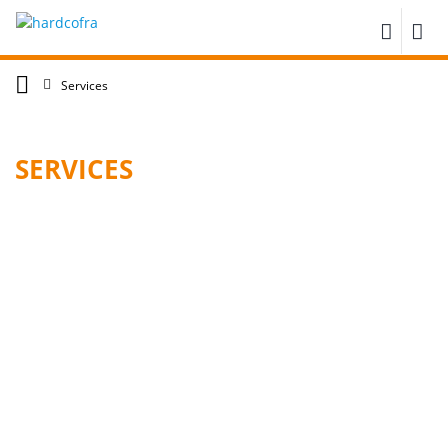
Services
SERVICES
Gros Oeuvre Béton Armé
Maçonneries