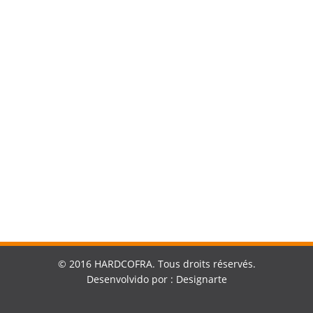
Géstion de la Construction
© 2016 HARDCOFRA. Tous droits réservés.
Desenvolvido
por :
Designarte