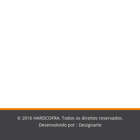
Gestão da Construção
© 2016 HARDCOFRA. Todos os direitos reservados.
Desenvolvido
por :
Designarte